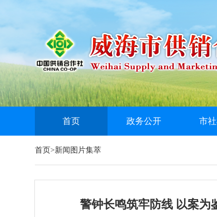
首页
政务公开
市社
首页
>
新闻图片集萃
警钟长鸣筑牢防线 以案为